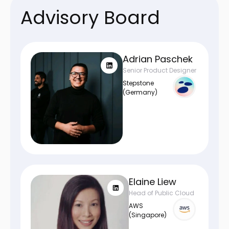
Advisory Board
Adrian Paschek
Senior Product Designer
Stepstone
(Germany)
Elaine Liew
Head of Public Cloud
AWS
(Singapore)