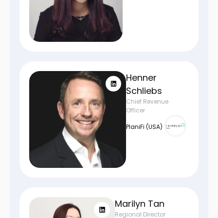
Henner
Schliebs
Chief Revenue
Officer
PlaniFi (USA)
Marilyn Tan
Regional Director